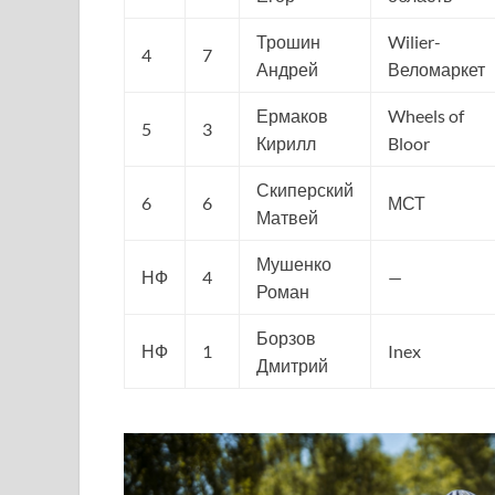
Трошин
Wilier-
4
7
Андрей
Веломаркет
Ермаков
Wheels of
5
3
Кирилл
Bloor
Скиперский
6
6
МСТ
Матвей
Мушенко
НФ
4
—
Роман
Борзов
НФ
1
Inex
Дмитрий