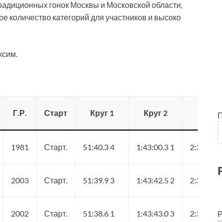
адиционных гонок Москвы и Московской области,
е количество категорий для участников и высоко
ксим.
Г.Р.
Старт
Круг 1
Круг 2
Круг 3
1981
Старт.
51:40.3 4
1:43:00.3 1
2:35:22.7
2003
Старт.
51:39.9 3
1:43:42.5 2
2:37:03.3
2002
Старт.
51:38.6 1
1:43:43.0 3
2:37:07.4
Р