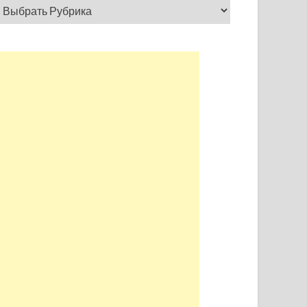
 4
2:51:33.2
+16:10.5
 5
3:38:44.0
+1:03:21.3
 6
3:46:41.9
+1:11:19.2
НФ
НФ