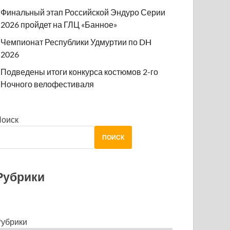
Финальный этап Российской Эндуро Серии
2026 пройдет на ГЛЦ «Банное»
Чемпионат Республики Удмуртии по DH
2026
Подведены итоги конкурса костюмов 2-го
Ночного велофестиваля
Рез-т
Отст.
Поиск
ПОИСК
 1
2:35:22.7
Рубрики
 2
2:37:03.3
+1:40.6
 3
2:37:07.4
+1:44.7
убрики