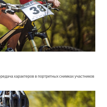
редача характеров в портретных снимках участников