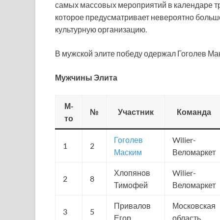
самых массовых мероприятий в календаре тр
которое предусматривает невероятно большо
культурную организацию.
В мужской элите победу одержал Гоголев Ма
Мужчины Элита
М-
№
Участник
Команда
то
Гоголев
Wilier-
1
2
Маским
Веломаркет
Хлопянов
Wilier-
2
8
Тимофей
Веломаркет
Привалов
Московская
3
5
Егор
область