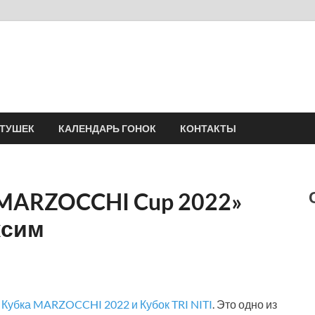
Velomania
Сообщество профессионалов велоспорта, энтузиастов велотуризма
АТУШЕК
КАЛЕНДАРЬ ГОНОК
КОНТАКТЫ
«MARZOCCHI Cup 2022»
ксим
п
Кубка MARZOCCHI 2022 и Кубок TRI NITI
. Это одно из