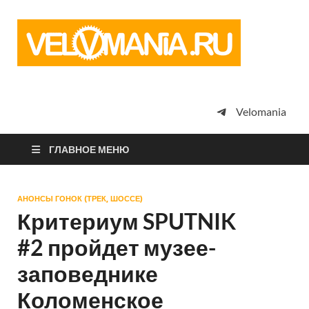
Vel
Сообщество
профессион
велоспорта,
энтузиастов
велотуризма
Velomania
просто
любителей
велосипедов
ГЛАВНОЕ МЕНЮ
АНОНСЫ ГОНОК (ТРЕК, ШОССЕ)
Критериум SPUTNIK
#2 пройдет музее-
заповеднике
Коломенское