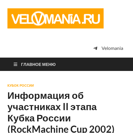
Vel
Сообщество
профессион
велоспорта,
энтузиастов
велотуризма
Velomania
просто
любителей
велосипедов
ГЛАВНОЕ МЕНЮ
КУБОК РОССИИ
Информация об
участниках II этапа
Кубка России
(RockMachine Cup 2002)