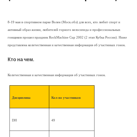
8-19 мая в спортивном парке Волен (Моск.обл) для всех, кто любит спорт и
активный образ жизни, любителей горного велосипеда и профессиональных
гонщиков прошел праздник RockMachine Cup 2002 (2 этап Кубка России). Ниже
представлена количественная и качественная информация об участниках гонок.
Кто на чем.
Количественная и качественная информация об участниках гонок.
Дисциплина
Кол-во участников
DH
49