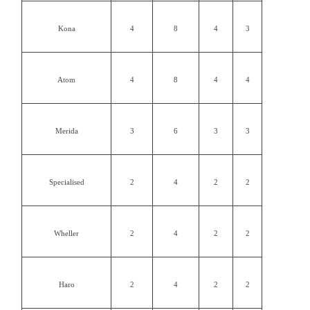
Kona
4
8
4
3
Atom
4
8
4
4
Merida
3
6
3
3
Specialised
2
4
2
2
Wheller
2
4
2
2
Haro
2
4
2
2