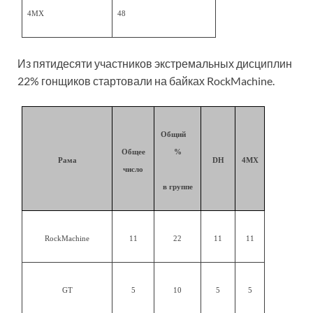
4MX
48
Из пятидесяти участников экстремальных дисциплин
22% гонщиков стартовали на байках RockMachine.
Общий
Общее
%
Рама
DH
4MX
число
в группе
RockMachine
11
22
11
11
GT
5
10
5
5