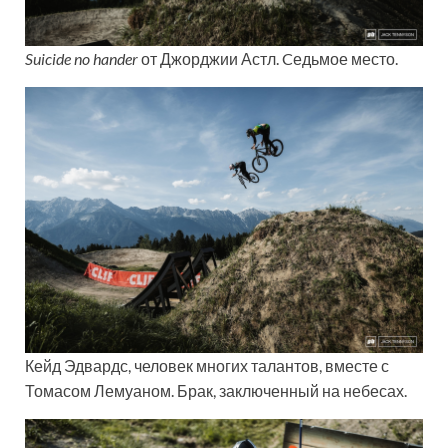
Suicide no hander
от Джорджии Астл. Cедьмое место.
Кейд Эдвардс, человек многих талантов, вместе с
Томасом Лемуаном. Брак, заключенный на небесах.