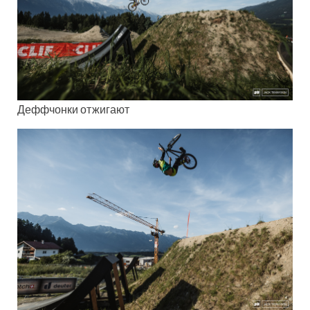
Деффчонки отжигают