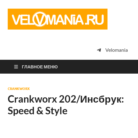
Vel
Сообщество
профессион
велоспорта,
энтузиастов
велотуризма
Velomania
просто
любителей
велосипедов
ГЛАВНОЕ МЕНЮ
CRANKWORX
Crankworx 202/Инсбрук:
Speed & Style