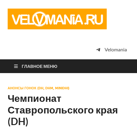
Vel
Сообщество
профессион
велоспорта,
энтузиастов
велотуризма
Velomania
просто
любителей
велосипедов
ГЛАВНОЕ МЕНЮ
АНОНСЫ ГОНОК (DH, DHM, MINIDHI)
Чемпионат
Ставропольского края
(DH)