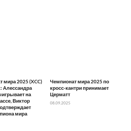
 мира 2025 (XCC)
Чемпионат мира 2025 по
: Алессандра
кросс-кантри принимает
ыигрывает на
Церматт
ассе, Виктор
08.09.2025
подтверждает
мпиона мира