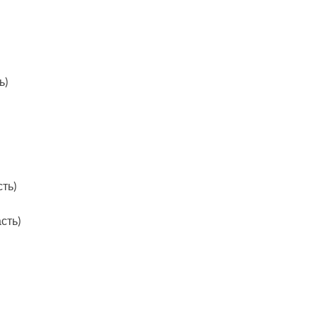
ь)
ть)
сть)