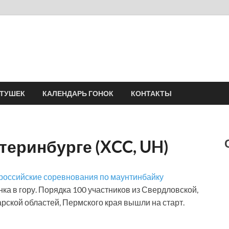
Velomania
Сообщество профессионалов велоспорта, энтузиастов велотуризма
АТУШЕК
КАЛЕНДАРЬ ГОНОК
КОНТАКТЫ
теринбурге (XCC, UH)
российские соревнования по маунтинбайку
нка в гору. Порядка 100 участников из Свердловской,
рской областей, Пермского края вышли на старт.