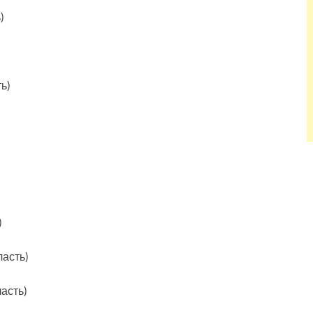
)
ь)
)
ласть)
асть)