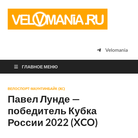
Vel
Сообщество
профессион
велоспорта,
энтузиастов
велотуризма
Velomania
просто
любителей
велосипедов
ГЛАВНОЕ МЕНЮ
ВЕЛОСПОРТ-МАУНТИНБАЙК (XC)
Павел Лунде —
победитель Кубка
России 2022 (XCO)