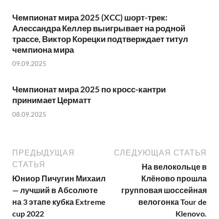
Чемпионат мира 2025 (XCC) шорт-трек:
Алессандра Келлер выигрывает на родной
трассе, Виктор Корецки подтверждает титул
чемпиона мира
09.09.2025
Чемпионат мира 2025 по кросс-кантри
принимает Церматт
08.09.2025
ПРЕДЫДУЩАЯ
СЛЕДУЮЩАЯ СТАТЬЯ
СТАТЬЯ
На велокольце в
Юниор Пичугин Михаил
Клёново прошла
— лучший в Абсолюте
групповая шоссейная
на 3 этапе кубка Extreme
велогонка Tour de
cup 2022
Klenovo.