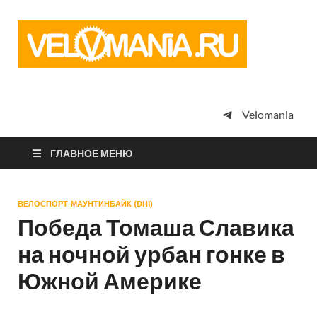
Vel
Сообщество
профессион
велоспорта,
энтузиастов
велотуризма
Velomania
просто
любителей
велосипедов
ГЛАВНОЕ МЕНЮ
ВЕЛОСПОРТ-МАУНТИНБАЙК (DHI)
Победа Томаша Славика
на ночной урбан гонке в
Южной Америке