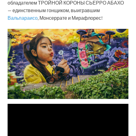
обладателем ТРОЙНОЙ КОРОНЫ СЬЕРРО АБАХО
— единственным гонщиком, выигравшим
Вальпараисо
, Монсеррате и Мирафлорес!