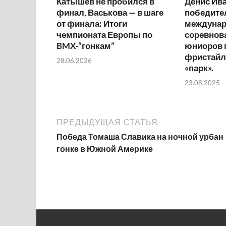
Катышев не пробился в
Денис Ива
финал, Васькова — в шаге
победите
от финала: Итоги
междуна
чемпионата Европы по
соревнов
BMX-“гонкам”
юниоров 
фристайл
28.06.2026
«парк».
23.08.2025
ПРЕДЫДУЩАЯ СТАТЬЯ
Победа Томаша Славика на ночной урбан
гонке в Южной Америке