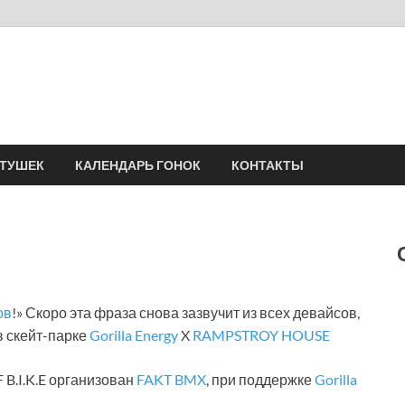
Velomania
Сообщество профессионалов велоспорта, энтузиастов велотуризма
АТУШЕК
КАЛЕНДАРЬ ГОНОК
КОНТАКТЫ
ов
!» Скоро эта фраза снова зазвучит из всех девайсов,
в скейт-парке
Gorilla Energy
X
RAMPSTROY HOUSE
B.I.K.E организован
FAKT BMX
, при поддержке
Gorilla