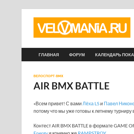
ГЛАВНАЯ
ФОРУМ
КАЛЕНДАРЬ ПОК
ВЕЛОСПОРТ-BMX
AIR BMX BATTLE
«Всем привет! С вами
Лёха LS
и
Павел Никон
потому что мы уже готовы к летнему турниру 
Контест AIR BMX BATTLE в формате GAME OF 
Energy
и конечно же
RAMPSTROY
.