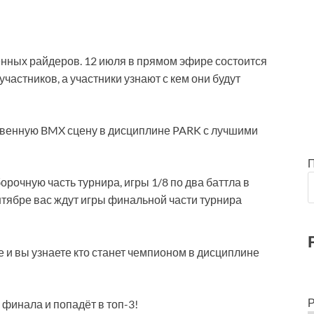
енных райдеров. 12 июля в прямом эфире состоится
частников, а участники узнают с кем они будут
твенную BMX сцену в дисциплине PARK с лучшими
рочную часть турнира, игры 1/8 по два баттла в
нтябре вас ждут игры финальной части турнира
 и вы узнаете кто станет чемпионом в дисциплине
Р
 финала и попадёт в топ-3!