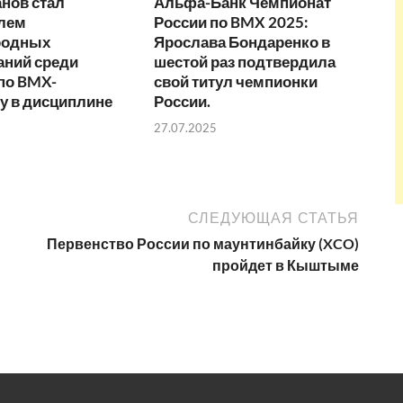
нов стал
Альфа-Банк Чемпионат
лем
России по BMX 2025:
родных
Ярослава Бондаренко в
аний среди
шестой раз подтвердила
по BMX-
свой титул чемпионки
у в дисциплине
России.
27.07.2025
СЛЕДУЮЩАЯ СТАТЬЯ
Первенство России по маунтинбайку (XCO)
пройдет в Кыштыме