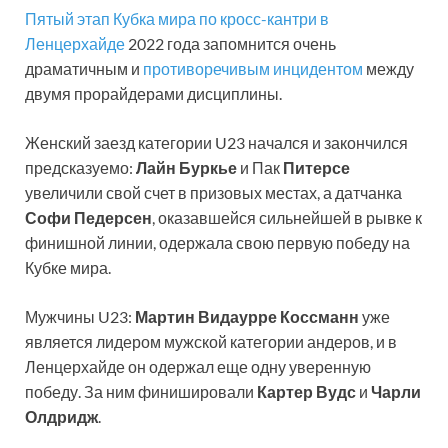
Пятый этап Кубка мира по кросс-кантри в
Ленцерхайде
2022 года запомнится очень
драматичным и
противоречивым инцидентом
между
двумя прорайдерами дисциплины.
Женский заезд категории U23 начался и закончился
предсказуемо:
Лайн Буркье
и Пак
Питерсе
увеличили свой счет в призовых местах, а датчанка
Софи Педерсен
, оказавшейся сильнейшей в рывке к
финишной линии, одержала свою первую победу на
Кубке мира.
Мужчины U23:
Мартин Видаурре Коссманн
уже
является лидером мужской категории андеров, и в
Ленцерхайде он одержал еще одну уверенную
победу. За ним финишировали
Картер Вудс
и
Чарли
Олдридж
.