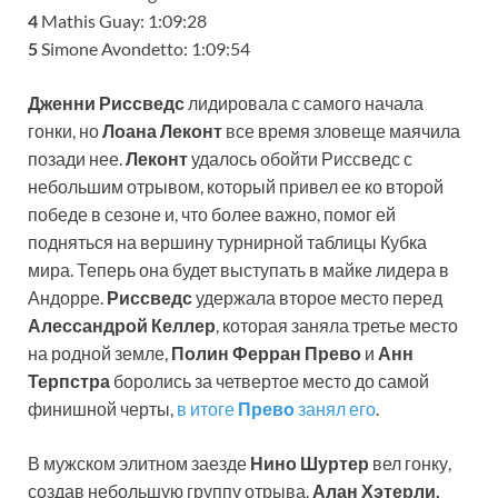
4
Mathis Guay: 1:09:28
5
Simone Avondetto: 1:09:54
Дженни Риссведс
лидировала с самого начала
гонки, но
Лоана Леконт
все время зловеще маячила
позади нее.
Леконт
удалось обойти Риссведс с
небольшим отрывом, который привел ее ко второй
победе в сезоне и, что более важно, помог ей
подняться на вершину турнирной таблицы Кубка
мира. Теперь она будет выступать в майке лидера в
Андорре.
Риссведс
удержала второе место перед
Алессандрой Келлер
, которая заняла третье место
на родной земле,
Полин Ферран Прево
и
Анн
Терпстра
боролись за четвертое место до самой
финишной черты,
в итоге
Прево
занял его
.
В мужском элитном заезде
Нино Шуртер
вел гонку,
создав небольшую группу отрыва.
Алан Хэтерли,