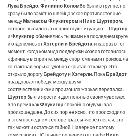
Лука Брейдо, Филиппо Коломбо
были в группе, но
сразу было заметно швейцарское противостояние
между
Матиасом Флукигером
и
Нино Шуртером
,
которое вылилось в неприятную ситуацию —
Шуртер
и
Флукигер
обменялись тычками на последнем круге
и отделились от
Хэтерли и Брейдота
, и как раз в тот
момент, когда команда поддержки хозяев готовилась
к финишу в спринте, между спортсменами произошла
контактная борьба, удобно скрытая от камер. Это
открыло дорогу
Брейдоту
и
Хэтерли
. Пока
Брайдот
праздновал победу, между двумя
соотечественниками произошла жаркая перепалка:
Шуртер
был в ярости и дал понять о своих чувствах,
в то время как
Флукигер
спокойно обдумывал
произошедшее. До сих пор не ясно, что происходило
в этом последнем секторе трассы «через лес», и, это
так может и остаться тайной. Наверное поэтому
комиссариат UCI вынес решение о штрафе
Нино