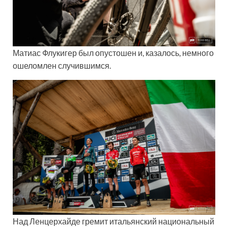
Матиас Флукигер был опустошен и, казалось, немного
ошеломлен случившимся.
Над Ленцерхайде гремит итальянский национальный