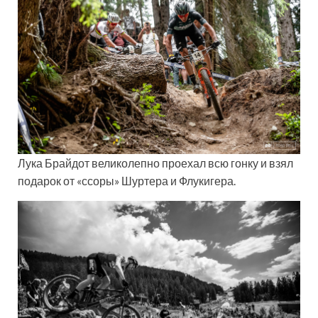
Лука Брайдот великолепно проехал всю гонку и взял
подарок от «ссоры» Шуртера и Флукигера.