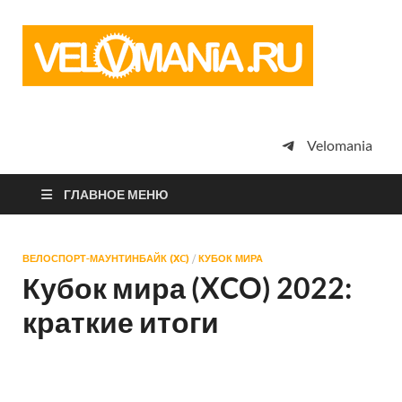
Vel
Сообщество
профессион
велоспорта,
энтузиастов
велотуризма
Velomania
просто
любителей
велосипедов
ГЛАВНОЕ МЕНЮ
ВЕЛОСПОРТ-МАУНТИНБАЙК (XC)
/
КУБОК МИРА
Кубок мира (XCO) 2022:
краткие итоги