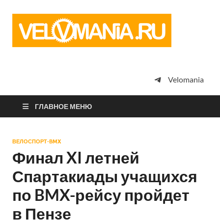
Vel
Сообщество
профессион
велоспорта,
энтузиастов
велотуризма
Velomania
просто
любителей
велосипедов
ГЛАВНОЕ МЕНЮ
ВЕЛОСПОРТ-BMX
Финал XI летней
Спартакиады учащихся
по BMX-рейсу пройдет
в Пензе