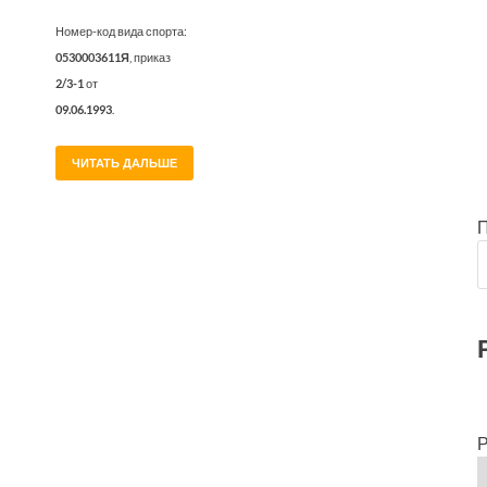
Номер-код вида спорта:
0530003611Я
, приказ
2/3-1
от
09.06.1993
.
ЧИТАТЬ ДАЛЬШЕ
Р