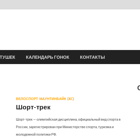
Velomania
Сообщество профессионалов велоспорта, энтузиастов велотуризма
АТУШЕК
КАЛЕНДАРЬ ГОНОК
КОНТАКТЫ
ВЕЛОСПОРТ-МАУНТИНБАЙК (XC)
Шорт-трек
Шорт-трек — олимпийская дисциплина, официальный вид спорта в
России, зарегистрирован при Министерстве спорта, туризма и
молодежной политики РФ.