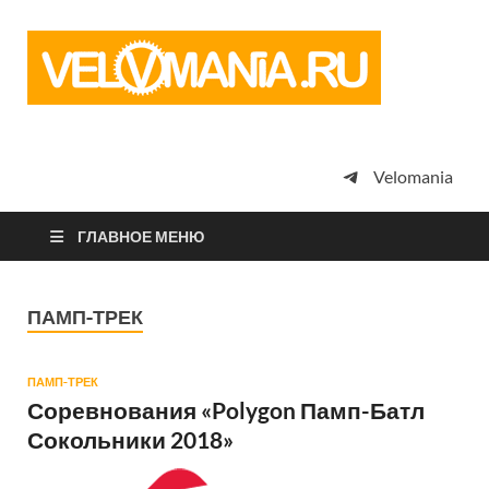
Vel
Сообщество
профессион
велоспорта,
энтузиастов
велотуризма
Velomania
просто
любителей
велосипедов
ГЛАВНОЕ МЕНЮ
ПАМП-ТРЕК
ПАМП-ТРЕК
Соревнования «Polygon Памп-Батл
Сокольники 2018»