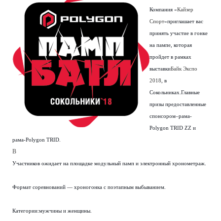
Компания «
Кайзер
Спорт
»приглашает вас
принять участие в гонке
на пампе, которая
пройдет в рамках
выставки
Байк Экспо
2018
, в
Сокольниках.Главные
призы предоставленные
спонсором–рама-
Polygon TRID ZZ и
рама-Polygon TRID.
В
Участников ожидает на площадке модульный памп и электронный хронометраж.
Формат соревнований — хроногонка с поэтапным выбыванием.
Категории:мужчины и женщины.