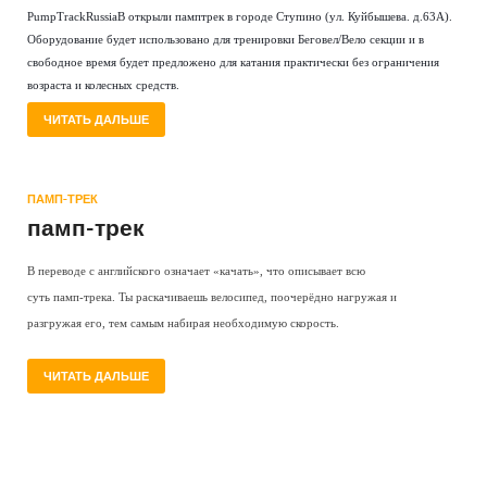
PumpTrackRussiaВ открыли памптрек в городе Ступино (ул. Куйбышева. д.63А).
Оборудование будет использовано для тренировки Беговел/Вело секции и в
свободное время будет предложено для катания практически без ограничения
возраста и колесных средств.
ЧИТАТЬ ДАЛЬШЕ
ПАМП-ТРЕК
памп-трек
В переводе с английского означает «качать», что описывает всю
суть памп-трека. Ты раскачиваешь велосипед, поочерёдно нагружая и
разгружая его, тем самым набирая необходимую скорость.
ЧИТАТЬ ДАЛЬШЕ