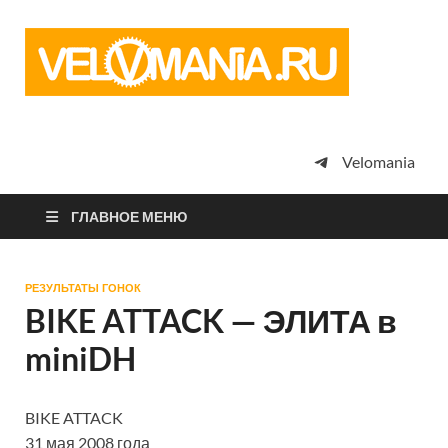
Vel
Сообщество
профессион
велоспорта,
энтузиастов
велотуризма
Velomania
просто
любителей
велосипедов
ГЛАВНОЕ МЕНЮ
РЕЗУЛЬТАТЫ ГОНОК
BIKE ATTACK — ЭЛИТА в
miniDH
BIKE ATTACK
31 мая 2008 года