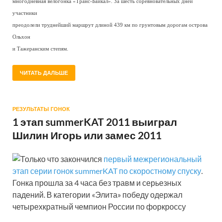
многодневная велогонка «Транс-Байкал». За шесть соревновательных дней
участники
преодолели труднейший маршрут длиной 439 км по грунтовым дорогам острова
Ольхон
и Тажеранским степям.
ЧИТАТЬ ДАЛЬШЕ
РЕЗУЛЬТАТЫ ГОНОК
1 этап summerKAT 2011 выиграл
Шилин Игорь или замес 2011
Только что закончился
первый межрегиональный
этап серии гонок summerKAT по скоростному спуску
.
Гонка прошла за 4 часа без травм и серьезных
падений. В категории «Элита» победу одержал
четырехкратный чемпион России по форкроссу