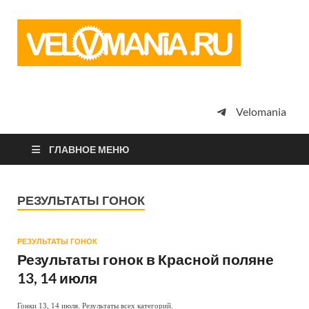
Vel
Сообщество
профессион
велоспорта,
энтузиастов
велотуризма
Velomania
просто
любителей
велосипедов
ГЛАВНОЕ МЕНЮ
РЕЗУЛЬТАТЫ ГОНОК
РЕЗУЛЬТАТЫ ГОНОК
Результаты гонок в Красной поляне
13, 14 июля
Гонки 13, 14 июля. Результаты всех категорий.