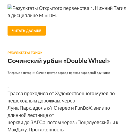
Результаты Открытого первенства г . Нижний Тагил
в дисциплине MiniDH.
ЧИТАТЬ ДАЛЬШЕ
РЕЗУЛЬТАТЫ ГОНОК
Сочинский урбан «Double Wheel»
Впервые в истории Сочи в центре города прошел городской даунхилл
.
Трасса проходила от Художественного музея по
пешеходным дорожкам, через
Луна Парк, вдоль к/т Стерео и FunBoX, вниз по
длинной лестнице от
церкви до ЗАГСа, потом через «Поцелуевский» и к
МакДаку. Протяженность