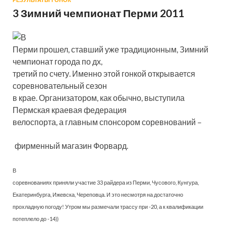
РЕЗУЛЬТАТЫ ГОНОК
3 Зимний чемпионат Перми 2011
В
Перми прошел, ставший уже традиционным, Зимний
чемпионат города по дх,
третий по счету. Именно этой гонкой открывается
соревновательный сезон
в крае. Организатором, как обычно, выступила
Пермская краевая федерация
велоспорта, а главным спонсором соревнований –
фирменный магазин Форвард.
В
соревнованиях приняли участие 33 райдера из Перми, Чусового, Кунгура,
Екатеринбурга, Ижевска, Череповца. И это несмотря на достаточно
прохладную погоду! Утром мы размечали трассу при -20, а к квалификации
потеплело до -14))