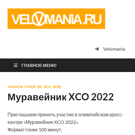
Vel
Сообщество
профессион
велоспорта,
энтузиастов
велотуризма
Velomania
просто
любителей
велосипедов
ГЛАВНОЕ МЕНЮ
АНОНСЫ ГОНОК (XC, XCO, XCM)
Муравейник XCO 2022
Приглашаем принять участие в олимпийском кросс-
кантри «Муравейник XCO 2022».
Формат гонки 100 минут.