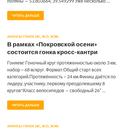
поляны — 53.803664, 39.549299 Уже несколько …
ЧИТАТЬ ДАЛЬШЕ
АНОНСЫ ГОНОК (XC, XCO, XCM)
В рамках «Покровской осени»
состоится гонка кросс-кантри
Гоняем! Гоночный круг протяженностью около 3 км,
набор ~ 68 м/круг. Формат:Общий старт всех
категорий.Протяжённость ~ 24 км.Финиш даётся по
лидеру, участнику, первому преодолевшему 8
кругов*.Класс велосипедов — свободный 26″ …
ЧИТАТЬ ДАЛЬШЕ
АНОНСЫ ГОНОК (XC, XCO, XCM)