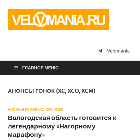
Vel
Сообщество
профессион
велоспорта,
энтузиастов
велотуризма
Velomania
просто
любителей
велосипедов
ГЛАВНОЕ МЕНЮ
АНОНСЫ ГОНОК (XC, XCO, XCM)
АНОНСЫ ГОНОК (XC, XCO, XCM)
Вологодская область готовится к
легендарному «Нагорному
марафону»