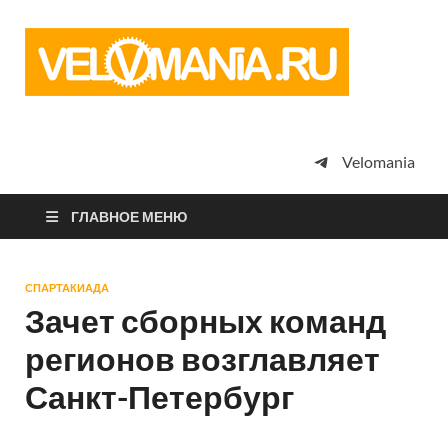
Vel
Сообщество
профессион
велоспорта,
энтузиастов
велотуризма
Velomania
просто
любителей
велосипедов
ГЛАВНОЕ МЕНЮ
СПАРТАКИАДА
Зачет сборных команд
регионов возглавляет
Санкт-Петербург