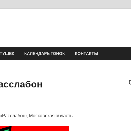
Velomania
Сообщество профессионалов велоспорта, энтузиастов велотуризма
АТУШЕК
КАЛЕНДАРЬ ГОНОК
КОНТАКТЫ
 Расслабон
«Расслабон», Московская область.