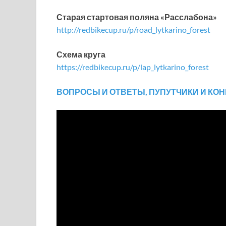
Старая стартовая поляна «Расслабона»
http://redbikecup.ru/p/road_lytkarino_forest
Схема круга
https://redbikecup.ru/p/lap_lytkarino_forest
ВОПРОСЫ И ОТВЕТЫ, ПУПУТЧИКИ И КО