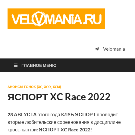
Vel
Сообщество
профессион
велоспорта,
энтузиастов
велотуризма
Velomania
просто
любителей
велосипедов
ГЛАВНОЕ МЕНЮ
АНОНСЫ ГОНОК (XC, XCO, XCM)
ЯСПОРТ XC Race 2022
28 АВГУСТА
этого года
КЛУБ ЯСПОРТ
проводит
вторые любительские соревнования в дисциплине
кросс-кантри:
ЯСПОРТ XC Race 2022
!