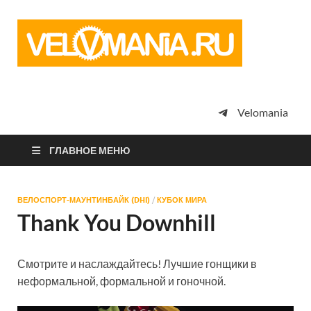
Vel
Сообщество
профессион
велоспорта,
энтузиастов
велотуризма
Velomania
просто
любителей
велосипедов
ГЛАВНОЕ МЕНЮ
ВЕЛОСПОРТ-МАУНТИНБАЙК (DHI)
/
КУБОК МИРА
Thank You Downhill
Смотрите и наслаждайтесь! Лучшие гонщики в
неформальной, формальной и гоночной.