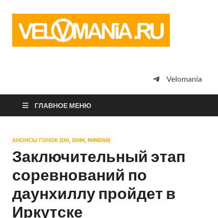
Vel
Сообщество
профессион
велоспорта,
энтузиастов
велотуризма
Velomania
просто
любителей
велосипедов
ГЛАВНОЕ МЕНЮ
АНОНСЫ ГОНОК (DH, DHM, MINIDHI)
Заключительный этап
соревнований по
даунхиллу пройдет в
Иркутске