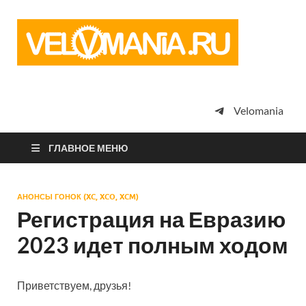
Vel
Сообщество
профессион
велоспорта,
энтузиастов
велотуризма
Velomania
просто
любителей
велосипедов
ГЛАВНОЕ МЕНЮ
АНОНСЫ ГОНОК (XC, XCO, XCM)
Регистрация на Евразию
2023 идет полным ходом
Приветствуем, друзья!