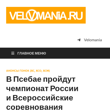
Vel
Сообщество
профессион
велоспорта,
энтузиастов
велотуризма
Velomania
просто
любителей
велосипедов
ГЛАВНОЕ МЕНЮ
АНОНСЫ ГОНОК (XC, XCO, XCM)
В Псебае пройдут
чемпионат России
и Всероссийские
соревнования