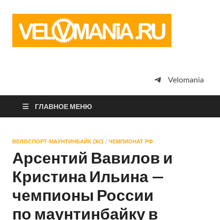
Vel
Сообщество
профессион
велоспорта,
энтузиастов
велотуризма
Velomania
просто
любителей
велосипедов
ГЛАВНОЕ МЕНЮ
ВЕЛОСПОРТ-МАУНТИНБАЙК (XC)
/
ЧЕМПИОНАТ РФ
Арсентий Вавилов и
Кристина Ильина —
чемпионы России
по маунтинбайку в