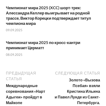
Чемпионат мира 2025 (XCC) шорт-трек:
Алессандра Келлер выигрывает на родной
трассе, Виктор Корецки подтверждает титул
чемпиона мира
09.09.2025
Чемпионат мира 2025 по кросс-кантри
принимает Церматт
08.09.2025
ПРЕДЫДУЩАЯ
СЛЕДУЮЩАЯ СТАТЬЯ
СТАТЬЯ
Золото «Вызова
Международные
Псебая» взяли
соревнования «Нарт
Кристина Ильина
Адыгеи» пройдут в
и Павел Лунде из Санкт-
Майкопе
Петербурга.