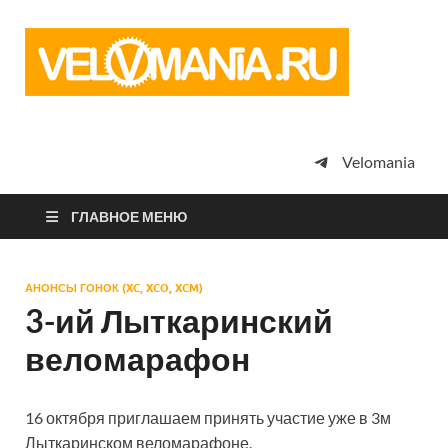
Vel
Сообщество
профессион
велоспорта,
энтузиастов
велотуризма
Velomania
просто
любителей
велосипедов
ГЛАВНОЕ МЕНЮ
АНОНСЫ ГОНОК (XC, XCO, XCM)
3-ий Лыткаринский
веломарафон
16 октября приглашаем принять участие уже в 3м
Лыткаринском веломарафоне.