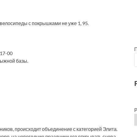
велосипеды с покрышками не уже 1, 95.
 17-00
лыжной базы.
Р
тников, происходит объединение с категорией Элита.
оро, на новогодние праздники его открывать снова.