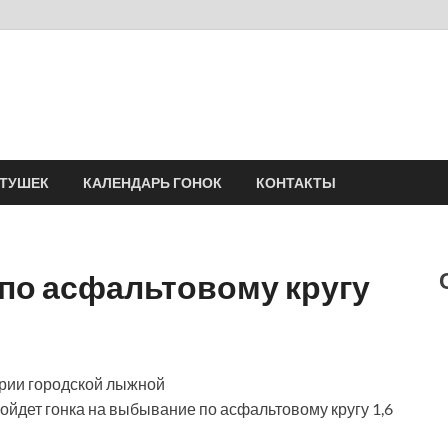
Velomania
Сообщество профессионалов велоспорта, энтузиастов велотуризма
АТУШЕК
КАЛЕНДАРЬ ГОНОК
КОНТАКТЫ
по асфальтовому кругу
тории городской лыжной
ойдет гонка на выбывание по асфальтовому кругу 1,6