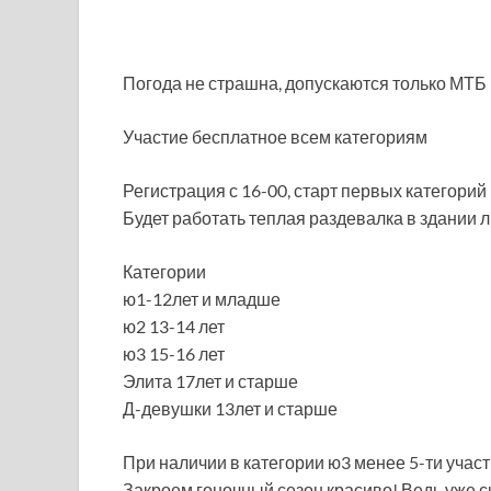
Погода не страшна, допускаются только МТБ 
Участие бесплатное всем категориям
Регистрация с 16-00, старт первых категорий
Будет работать теплая раздевалка в здании 
Категории
ю1-12лет и младше
ю2 13-14 лет
ю3 15-16 лет
Элита 17лет и старше
Д-девушки 13лет и старше
При наличии в категории ю3 менее 5-ти учас
Закроем гоночный сезон красиво! Ведь уже ск