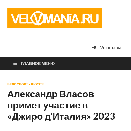
Vel
Сообщество
профессион
велоспорта,
энтузиастов
велотуризма
Velomania
просто
любителей
велосипедов
ГЛАВНОЕ МЕНЮ
ВЕЛОСПОРТ - ШОССЕ
Александр Власов
примет участие в
«Джиро д’Италия» 2023