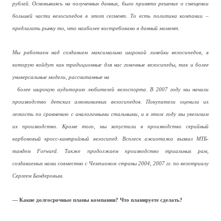
рублей. Основываясь на полученных данных, было принято решение о смещении
большей части велосипедов в этот сегмент. То есть политика компании –
предлагать рынку то, что наиболее востребовано в данный момент.
Мы работаем над созданием максимально широкой линейки велосипедов, в
которую войдут как традиционные для нас гоночные велосипеды, так и более
универсальные модели, рассчитанные на
более широкую аудиторию любителей велоспорта. В 2007 году мы начали
производство детских алюминиевых велосипедов. Покупатели оценили их
легкость по сравнению с аналогичными стальными, и в этом году мы увеличим
их производство. Кроме того, мы запустили в производство серийный
карбоновый кросс-кантрийный велосипед. Всплеск ажиотажа вызвал МТБ-
тандем Forward. Также продолжаем производство триальных рам,
создаваемых нами совместно с Чемпионом страны 2004, 2007 гг. по велотриалу
Сергеем Бандеровым.
— Какие долгосрочные планы компании? Что планируете сделать?