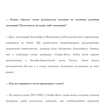
— Каким образом смена руководства повлияет на политику развития
компании? Намечаются ли какие-либо изменения?
— Курс, заложенный Александром Игнатьевым, будет продолжен и кардинально
изменяться не будет. Мы продолжаем прорабатывать приоритетные
направления деятельности, которые были обозначены Александром. Отмечу,
что в следующем сезоне продукция «Стефи-Вело» будет более широко
представлена в Западно-Европейской части России. Этот регион
привлекателен для нас и в планах компании дальнейшее расширение на этих
рынках.
— Как вы оцениваете итоги прошедшего сезона?
— По итогам сезона 2007-2008 у «Стефи-Вело» самые низкие остатки готовой
продукции среди российских компаний, что подтверждает правильно