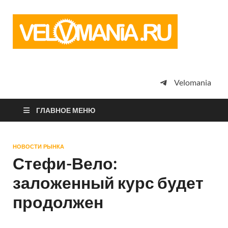
Vel
Сообщество
профессион
велоспорта,
энтузиастов
велотуризма
Velomania
просто
любителей
велосипедов
ГЛАВНОЕ МЕНЮ
НОВОСТИ РЫНКА
Стефи-Вело:
заложенный курс будет
продолжен