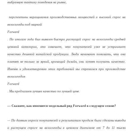
выбранную тактику поведения на рынке,
перспективы наращивания производственных мощностей и высокий спрос на
велосипеды под маркой
Forward
. По итогам года был выявлен быстро растущий спрос на велосипеды средней
ценовой категории, это означает, что покупателей уже не устраивает
качество дешевой китайской продукции. Люди начинают понимать, что они
платят не только за яркий, кричащий дизайн, они хотят получать качество.
Именно к удовлетворению этих требований мы стремимся при производстве
велосипедов
Forward
. Мы предлагаем лучшее качество по лучшей цене.
— Скажите, как изменится модельный ряд Forward в следущем сезоне?
— По данным опроса покупателей и результатам продаж были сделаны выводы
о растущем спросе на велосипеды в ценовом диапазоне от 7 до 11 тысяч