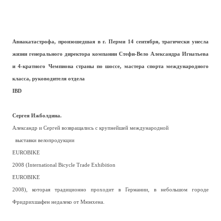
Авиакатастрофа, произошедшая в г. Перми 14 сентября, трагически унесла
жизни генерального директора компании Стефи-Вело Александра Игнатьева
и 4-кратного Чемпиона страны по шоссе, мастера спорта международного
класса, руководителя отдела
IBD
Сергея Ижболдина.
Александр и Сергей возвращались с крупнейшей международной
выставки велопродукции
EUROBIKE
2008 (International Bicycle Trade Exhibition
EUROBIKE
2008), которая традиционно проходит в Германии, в небольшом городе
Фридрихшафен недалеко от Мюнхена.