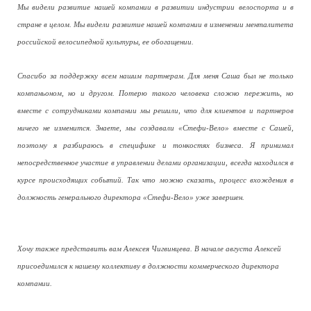
Мы видели развитие нашей компании в развитии индустрии велоспорта и в
стране в целом. Мы видели развитие нашей компании в изменении менталитета
российской велосипедной культуры, ее обогащении.
Спасибо за поддержку всем нашим партнерам. Для меня Саша был не только
компаньоном, но и другом. Потерю такого человека сложно пережить, но
вместе с сотрудниками компании мы решили, что для клиентов и партнеров
ничего не изменится. Знаете, мы создавали «Стефи-Вело» вместе с Сашей,
поэтому я разбираюсь в специфике и тонкостях бизнеса. Я принимал
непосредственное участие в управлении делами организации, всегда находился в
курсе происходящих событий. Так что можно сказать, процесс вхождения в
должность генерального директора «Стефи-Вело» уже завершен.
Хочу также представить вам Алексея Чигвинцева. В начале августа Алексей
присоединился к нашему коллективу в должности коммерческого директора
компании.