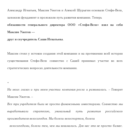
Александр Игнатьев, Максим Ужегов и Алексей Шурыгин основали Стефи-Вело,
заложили фундамент и проложили путь развития компании. Теперь
обязанности генерального директора ООО «Стефи-Вело» взял на себя
Максим Ужегов —
друг и соучредитель Саши Игнатьева
.
Максим стоял у истоков создания этой компании и на протяжении всей истории
существования Стефи-Вело совместно с Сашей принимал участие во всех
стратегических вопросах деятельности компании.
«
На моих глазах и при моем участии компания росла и развивалась.
– Говорит
Максим Ужегов. –
Все три учредителя были не просто финансовыми инвесторами. Совместно мы
вырабатывали стратегию, уникальный путь развития российского
производителя велосипедов. Мы болели велоспортом, болели
велосипедами, болели тем, чем мы занимались. Для нас это не просто бизнес.