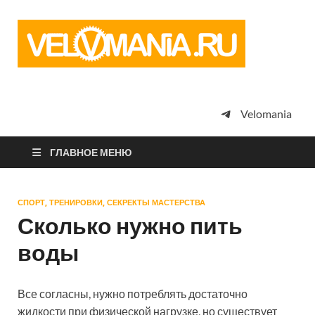
Vel
Сообщество
профессион
велоспорта,
энтузиастов
велотуризма
Velomania
просто
любителей
велосипедов
ГЛАВНОЕ МЕНЮ
СПОРТ, ТРЕНИРОВКИ, СЕКРЕКТЫ МАСТЕРСТВА
Сколько нужно пить
воды
Все согласны, нужно потреблять достаточно
жидкости при физической нагрузке, но существует