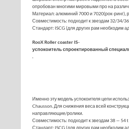
опробован многими мировыми про на различ
Материал: алюминий 7000 и 7020(рок-ринг), 
Совместимость: подходит к звездам 32/34/36
Стандарт: ISCG (для других рам необходим ад
RooX Roller coaster IS-
успокоитель спроектированный специаль
.
Именно эту модель успокоителя цепи использ
Chausson. Для снижения веса всей конструкц
направляющие/ролики.
Совместимость: подходит к звездам 38 — 54 t
Стандарт: ISCG (для других рам необходим ад