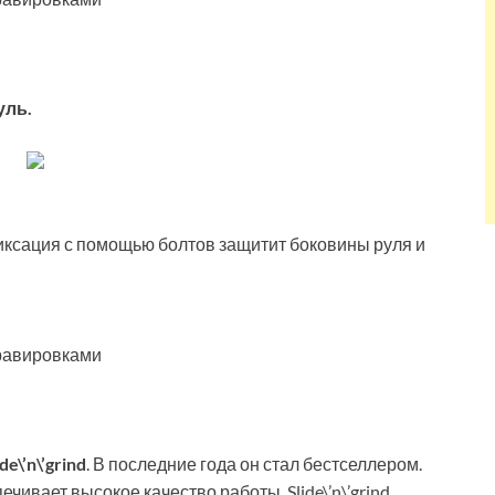
уль.
иксация с помощью болтов защитит боковины руля и
равировками
\’n\’grind
. В последние года он стал бестселлером.
чивает высокое качество работы. Slide\’n\’grind