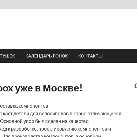
Velomania
Сообщество профессионалов велоспорта, энтузиастов велотуризма
АТУШЕК
КАЛЕНДАРЬ ГОНОК
КОНТАКТЫ
oox уже в Москве!
поставка компонентов
ускает детали для велосипедов в корне отличающиеся
. Основной упор был сделан на качество
ход к разработке, проектированию компонентов и
 Для производства компонентов, в основном,