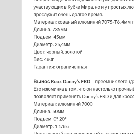
участвующих в Кубке Мира, но и у простых лю
прослужит очень долгое время.
Материал: кованый алюминий 7075-T6, 4мм 
Длинна: 735мм
Подъем: 45мм
Диаметр: 25,4мм
Цвет: черный, золотой
Вес: 480г
Гарантия: ограниченная
Вынос Roox Danny’s FRD
— преемник легенда
Его изюминка в том, что он настолько прочны
позволяет применять Danny’s FRD и для кросс
Материал: алюминий 7000
Длинна: 50мм
Подъем: 0°, 20°
Диаметр: 1 1/8\»
Цвет: черный анодированный с лазерными г