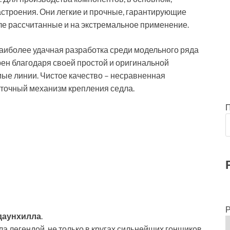
троения. Они легкие и прочные, гарантирующие
сле рассчитанные и на экстремальное применение.
аиболее удачная разработка среди модельного ряда
рен благодаря своей простой и оригинальной
ямые линии. Чистое качество – несравненная
хточный механизм крепления седла.
Р
 даунхилла
.
 легендой, не только в кругах сильнейших гонщиков,