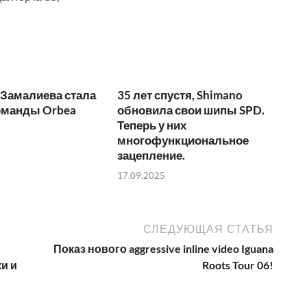
 Замалиева стала
35 лет спустя, Shimano
оманды Orbea
обновила свои шипы SPD.
Теперь у них
многофункциональное
зацепление.
17.09.2025
СЛЕДУЮЩАЯ СТАТЬЯ
Показ нового aggressive inline video Iguana
и и
Roots Tour 06!