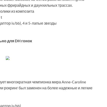
ных фрирайдных и даунхильных трассах.
ролики из композита
 t
аптор is/bb), 4 и 5-лапые звезды
но для DH гонок
ует многократная чемпионка мира Anne-Caroline
ии рокринг был заменен на более надежные и легкие
аптор is/bb)