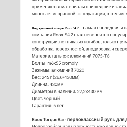
применяются материалы пришедшие из авиас
много лет исправной эксплуатации, в том чи
– самая последняя и н
Подседельный штырь Roox S4.2
компании Roox. S4.2 стал невероятно популя
конструкции, нет никаких изгибов, только пр
обработка поверхностей, анодировка и свер
Материал штыря: алюминий 7075-T6
Болты: m6x55 cromoly
Зажимы: алюминий 7020
Вес: 245 г (26,8/430мм)
Длинна: 430мм
Диаметры в наличии: 27,2х430 мм
Цвет: черный
Гарантия: 5 лет
Roox TorqueBar- первоклассный руль для
Непревзойденная надежность уже давно стала