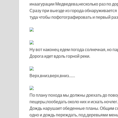
инаагурации Медведева,несколько раз по до
Сразу при выезде из города обнаруживается
туда чтобы пофотографировать и первый раз 
Ну вот наконец едем погода солнечная, но пар
Дорога идет вдоль горной реки.
Верх,вниз,верх,вниз……
По плану похода мы должны доехать до пово
пещеры,пообедать около них и искать ночлег.
Дождь нарушает обеденные планы. Общим сов
одно и дождь переждать, под деревьями мень