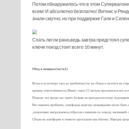
Потом обнаружилось что в этом Супервагоне
всем! И абсолютно безплатно! Витнис и Ренд
знали смутно, но при поддержке Гали и Селен
Спать легли рано,ведь завтра предстоял суп
ключе поезд стоит всего 10 минут.
Обед в пещерах(часть1)
Встал я за полтора часа до прибытия,(час на сборы и полчаса на ста
пример ответственности.Минут через 15 начали просыпаться все ост
Повезло что кроме нас никто больше не выходил,поэтому подтащили 
Вот наконец прибытие, платформа конечно низкая(разве могло быть 
,оперативно выгружаемся,отбросив сомнения по поводу маленькой с
Сборы на платформе в темноте проходили как обычно. Изредка преры