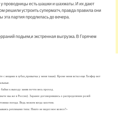
 у проводницы есть шашки и шахматы. И их дают
ом решили устроить суперматч, правда правила они
ы эта партия продлилась до вечера.
ерраний подьем,и экстренная выгрузка. В Горячем
рте с вещами в зубах,привычка у меня такая). Кроме меня встал еще Хелфер вот
альные.
байки к выходу заняв почти весь проход.
иначе мы же в России). Заранее договорившись о распределении ролей
тоянки поезда. Ведь можем когда захотим.
ваясь репликами типа: Никто не видел мое колесо?»