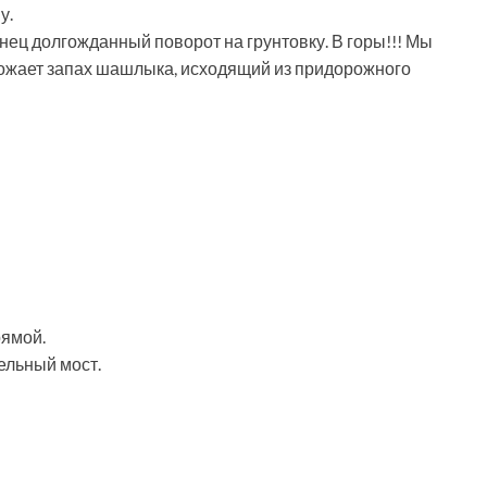
у.
нец долгожданный поворот на грунтовку. В горы!!! Мы
вожает запах шашлыка, исходящий из придорожного
рямой.
ельный мост.