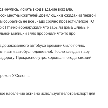
винулись. Искать вход в здание вокзала.
 сон местных жителей,дремлющих в ожидании первой
ем собрались не все , надо срочно провести легкое ТО
р с Птичкой обнаружили что забыли дома шлемы и
льной милиции вяло проронили что-то про
а до заказанного автобуса времени было полно,
ет найти автобус подешевле). После заезда в пару
а дорогу. Прекрасное утро, хорошая погода, свежий
рокол. У Селены.
ое население активно использует велотранспорт для