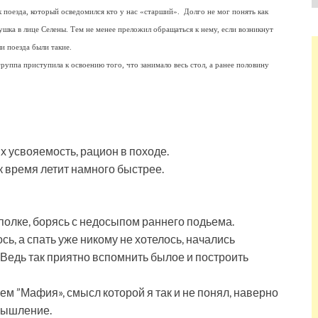
к поезда, который осведомился кто у нас «старший». Долго не мог понять как
шка в лице Селены. Тем не менее преложил обращаться к нему, если возникнут
и поезда были такие.
руппа приступила к освоению того, что занимало весь стол, а ранее половину
х усвояемость, рацион в походе.
к время летит намного быстрее.
 полке, борясь с недосыпом раннего подьема.
сь, а спать уже никому не хотелось, начались
Ведь так приятно вспомнить былое и построить
м ”Мафия», смысл которой я так и не понял, наверно
мышление.