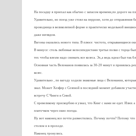
На посадку я приехал как обычно с запасом времени,по дороге на п
Удивительно, но поезд уже стоял на перроне, хотя до отправления б
проводница в великолепной форме и практически модельной внешнос
даже взглядом.
Вагоны оказались нового типа. В плюсе: чистота, открывающиеся окн
В минусе: столь любимые велосипедистами третьи полки с торца были
тех чтобы влезли надо снимать все колеса. Эх,а ведь идеал был так бл
Основная часть Веломанов появилась за 30-20 минут и принялась р
колес.
Удивительно , по вагоду ходили знакомые лица с Веломании, которые
знал. Может Хелфер с Селеной в последний момент добавили участни
встречу С Чинги и Севой.
С превеликому прискорбию я узнал, что Кинг с нами не едет. Илюх а 
платочком через окно поезда.
Ну вот наконец все почти разместились. Почему почти? Потому что ч
столом и в проходе.
Наконец тронулись.