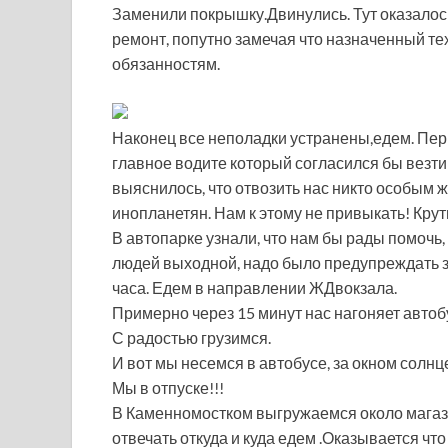
Заменили покрышку.Двинулись. Тут оказалос
ремонт, попутно замечая что назначенный те
обязанностям.
Наконец все неполадки устранены,едем. Перв
главное водите который согласился бы везти
выяснилось, что отвозить нас никто особым ж
инопланетян. Нам к этому не привыкать! Кру
В автопарке узнали, что нам бы рады помочь
людей выходной, надо было предупреждать зара
часа. Едем в направлении ЖДвокзала.
Примерно через 15 минут нас нагоняет автобу
С радостью грузимся.
И вот мы несемся в автобусе, за окном солнц
Мы в отпуске!!!
В Каменномостком выгружаемся около магази
отвечать откуда и куда едем .Оказывается что