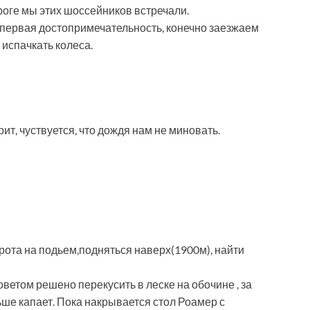
роге мы этих шоссейников встречали.
 первая достопримечательность, конечно заезжаем
испачкать колеса.
ит, чуствуется, что дождя нам не миновать.
рота на подьем,подняться наверх(1900м), найти
етом решено перекусить в леске на обочине , за
ше капает. Пока накрывается стол Роамер с