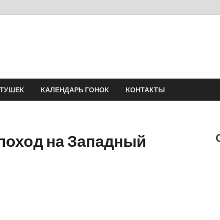
Velomania
Сообщество профессионалов велоспорта, энтузиастов велотуризма
АТУШЕК
КАЛЕНДАРЬ ГОНОК
КОНТАКТЫ
оход на Западный