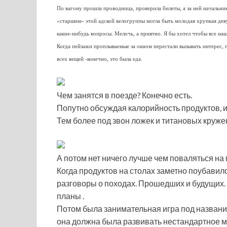
По вагону прошла проводница, проверила билеты, а за ней начальни
«старшим» этой адской велогруппы могла быть молодая хрупкая деву
какие-нибудь вопросы. Мелочь, а приятно. Я бы хотел чтобы все наш
Когда пейзажи проплываемые за окном перестали вызывать интерес, г
всех вещей -конечно, это была еда.
Чем занятся в поезде? Конечно есть.
Попутно обсуждая калорийность продуктов, и
Тем более под звон ложек и титановых круже
А потом нет ничего лучше чем поваляться на
Когда продуктов на столах заметно поубавило
разговоры о походах. Прошедших и будущих. 
планы .
Потом была занимательная игра под название
она должна была развивать нестандартное 