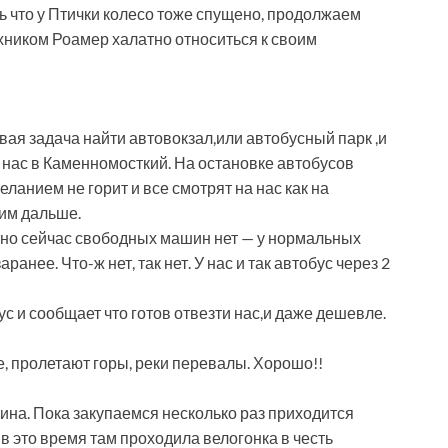
ь что у Птички колесо тоже спущено, продолжаем
хником Роамер халатно относиться к своим
ая задача найти автовокзал,или автобусный парк ,и
 нас в Каменномосткий. На остановке автобусов
еланием не горит и все смотрят на нас как на
тим дальше.
, но сейчас свободных машин нет — у нормальных
нее. Что-ж нет, так нет. У нас и так автобус через 2
с и сообщает что готов отвезти нас,и даже дешевле.
е, пролетают горы, реки перевалы. Хорошо!!
на. Пока закупаемся несколько раз приходится
 в это время там проходила велогонка в честь