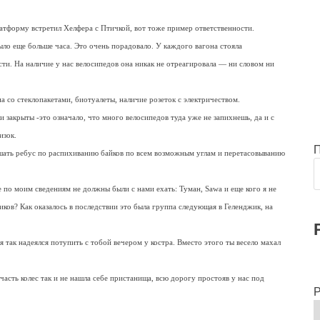
латформу встретил Хелфера с Птичкой, вот тоже пример ответственности.
ыло еще больше часа. Это очень порадовало. У каждого вагона стояла
ти. На наличие у нас велосипедов она никак не отреагировала — ни словом ни
а со стеклопакетами, биотуалеты, наличие розеток с электричеством.
 закрыты -это означало, что много велосипедов туда уже не запихнешь, да и с
изок.
ешать ребус по распихиванию байков по всем возможным углам и перетасовыванию
 по моим сведениям не должны были с нами ехать: Туман, Sawa и еще кого я не
ков? Как оказалось в последствии это была группа следующая в Геленджик, на
я так надеялся потупить с тобой вечером у костра. Вместо этого ты весело махал
асть колес так и не нашла себе пристанища, всю дорогу простояв у нас под
Р