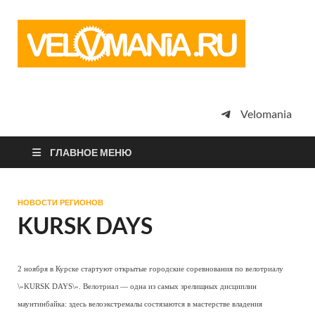
Vel
Сообщество
профессион
велоспорта,
энтузиастов
велотуризма
Velomania
просто
любителей
велосипедов
ГЛАВНОЕ МЕНЮ
НОВОСТИ РЕГИОНОВ
KURSK DAYS
2 ноября в Курске стартуют открытые городские соревнования по велотриалу
\»KURSK DAYS\». Велотриал — одна из самых зрелищных дисциплин
маунтинбайка: здесь велоэкстремалы состязаются в мастерстве владения