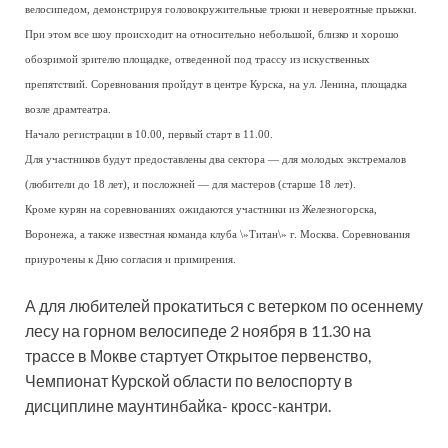
велосипедом, демонстрируя головокружительные трюки и невероятные прыжки.
При этом все шоу происходит на относительно небольшой, близко и хорошо
обозримой зрителю площадке, отведенной под трассу из искуственных
препятствий. Соревнования пройдут в центре Курска, на ул. Ленина, площадка
возле драмтеатра.
Начало регистрации в 10.00, первый старт в 11.00.
Для участников будут предоставлены два сектора — для молодых экстремалов
(любители до 18 лет), и посложней — для мастеров (старше 18 лет).
Кроме курян на соревнованиях ожидаются участники из Железногорска,
Воронежа, а также известная команда клуба \»Титан\» г. Москва. Соревнования
приурочены к Дню согласия и примирения.
А для любителей прокатиться с ветерком по осеннему
лесу на горном велосипеде 2 ноября в 11.30 на
трассе в Мокве стартует Открытое первенство,
Чемпионат Курской области по велоспорту в
дисциплине маунтинбайка- кросс-кантри.