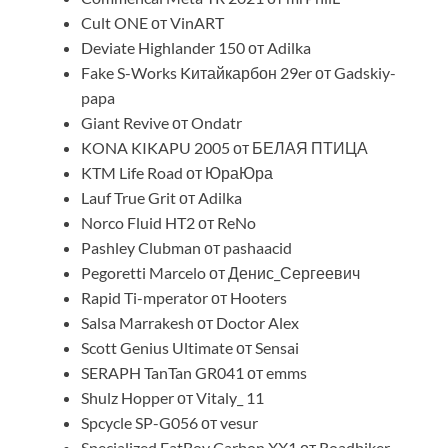
Cult ONE от VinART
Deviate Highlander 150 от Adilka
Fake S-Works Kитайкарбон 29er от Gadskiy-
papa
Giant Revive от Ondatr
KONA KIKAPU 2005 от БЕЛАЯ ПТИЦА
KTM Life Road от ЮраЮра
Lauf True Grit от Adilka
Norco Fluid HT2 от ReNo
Pashley Clubman от pashaacid
Pegoretti Marcelo от Денис_Сергеевич
Rapid Ti-mperator от Hooters
Salsa Marrakesh от Doctor Alex
Scott Genius Ultimate от Sensai
SERAPH TanTan GR041 от emms
Shulz Hopper от Vitaly_ 11
Spcycle SP-G056 от vesur
Specialized FatBoy Carbon XX1 от Roadbiker