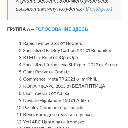
«Лучший велосипед должен лучше всех
вызывать мечту похудеть!» (
ГенаКрюк
)
ГРУППА A
—
ГОЛОСОВАНИЕ ЗДЕСЬ
Rapid Ti-mperator от Hooters
Specialized FatBoy Carbon XX1 от Roadbiker
KTM Life Road от ЮраЮра
Specialized Turbo Levo SL Expert 2022 от Асгер
Giant Revive от Ondatr
Commencal Meta TR 2021 от mrPhilL
KONA KIKAPU 2005 от БЕЛАЯ ПТИЦА
Lauf True Grit от Adilka
Deviate Highlander 150 от Adilka
Pashley Clubman от pashaacid
Велосипед для сомелье от peayq
Yeti ARC Lightning от Irondaze