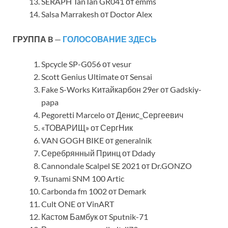
SERAPH TanTan GR041 от emms
Salsa Marrakesh от Doctor Alex
ГРУППА B
—
ГОЛОСОВАНИЕ ЗДЕСЬ
Spcycle SP-G056 от vesur
Scott Genius Ultimate от Sensai
Fake S-Works Kитайкарбон 29er от Gadskiy-
papa
Pegoretti Marcelo от Денис_Сергеевич
«ТОВАРИЩ» от СергНик
VAN GOGH BIKE от generalnik
Серебрянный Принц от Ddady
Cannondale Scalpel SE 2021 от Dr.GONZO
Tsunami SNM 100 Artic
Carbonda fm 1002 от Demark
Cult ONE от VinART
Кастом Бамбук от Sputnik-71