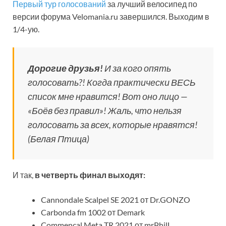
Первый тур голосований
за лучший велосипед по
версии форума Velomania.ru завершился. Выходим в
1/4-ую.
Дорогие друзья!
И за кого опять
голосовать?! Когда практически ВЕСЬ
список мне нравится! Вот оно лицо —
«Боёв без правил»! Жаль, что нельзя
голосовать за всех, которые нравятся!
(Белая Птица)
И так,
в четверть финал выходят:
Cannondale Scalpel SE 2021 от Dr.GONZO
Carbonda fm 1002 от Demark
Commencal Meta TR 2021 от mrPhilL