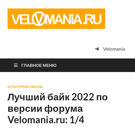
Vel
Сообщество
профессион
велоспорта,
энтузиастов
велотуризма
Velomania
просто
любителей
велосипедов
ГЛАВНОЕ МЕНЮ
КУЛЬТУРНАЯ ЖИЗНЬ
Лучший байк 2022 по
версии форума
Velomania.ru: 1/4