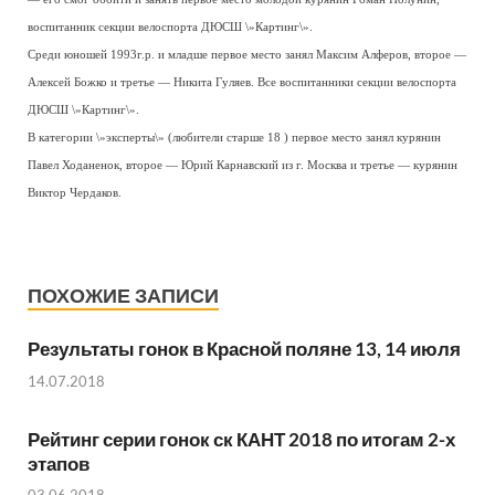
воспитанник секции велоспорта ДЮСШ \»Картинг\».
Среди юношей 1993г.р. и младше первое место занял Максим Алферов, второе —
Алексей Божко и третье — Никита Гуляев. Все воспитанники секции велоспорта
ДЮСШ \»Картинг\».
В категории \»эксперты\» (любители старше 18 ) первое место занял курянин
Павел Ходаненок, второе — Юрий Карнавский из г. Москва и третье — курянин
Виктор Чердаков.
ПОХОЖИЕ ЗАПИСИ
Результаты гонок в Красной поляне 13, 14 июля
14.07.2018
Рейтинг серии гонок ск КАНТ 2018 по итогам 2-х
этапов