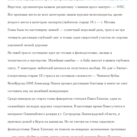
Впрочем, организаторы назвали дисциплину \»зимним кросс-кантри\» — WXC.
Все призовые места во всех категориях заняли курские велосипедисты, кроме
второго места в категории эксперты (любители старше 18 ) — г. Москва.
Гонка была по-настоящему зимней — солнечный морозный день, трасса на три
четверти дистанции глубокий снег и только один скоростной участок по хорошо
укатанной лесной дорожке.
На такой трассе состязание идет не столько в физподготовке, сколько в
техничности и мастерстве. Малейшая ошибка — и байк заносит в вязком глубоком
снегу. У некоторых любителей кататься не получилось вообще. Но для \»Элиты\»
(спортсмены старше 18 ) трасса не составила сложности — Чемпион Кубка
ВелоКурска-2008 Александр Панов прошел дистанцию блестяще и никто не смог
составить ему ни малейшей конкуренции.
Среди юниоров до старта гонки фаворитом считался Павел Епихин, один из
сильнейших молодых курских спортсменов. В настоящее время Павел учится в
интернате Олимпийского резерва в г. Сестрорецк Ленинградской области, и
приезжал домой в Курск на каникулы. Но не смотря на очень серьезную
физподготовку Павлу Епихину не повезло на коварных заснеженных тропинках
— его смог обойти и занять первое место молодой курянин Роман Полунин,