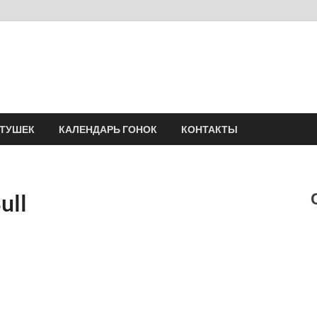
Velomania
Сообщество профессионалов велоспорта, энтузиастов велотуризма
АТУШЕК
КАЛЕНДАРЬ ГОНОК
КОНТАКТЫ
ull