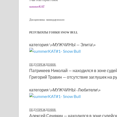
1-ый этап серии гонок
summerKAT
Дисциплина: минидаунхилл
РЕЗУЛЬТАТЫ ГОНКИ SNOW BULL
категория \»МУЖЧИНЫ — Элита\»
ПЕДУПРЕЖДЕНИЯ:
Патрикеев Николай — находился в зоне судей
Григорий Травин — отсутствие заглушек на ру
категория \»МУЖЧИНЫ -Любители\»
ПЕДУПРЕЖДЕНИЯ:
Алексей Сенякин — находился в зоне судейск