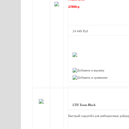
27900 р
24 440 Руб
LTD Team Black
Быстрый хардтейл для амбициозных райде