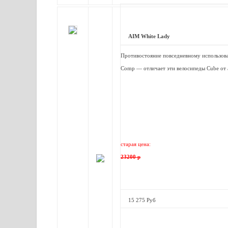
AIM White Lady
Противостояние повседневному использова
Comp — отличает эти велосипеды Cube от 
старая цена:
23200 р
15 275 Руб