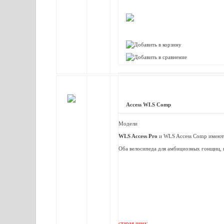
Access WLS Comp
Модели
WLS Access Pro
и WLS Access Comp имеют 
Оба велосипеда для амбициозных гонщиц, 
старая цена: