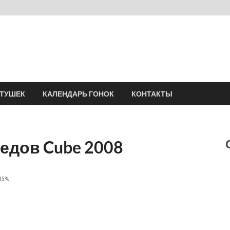
Velomania
Сообщество профессионалов велоспорта, энтузиастов велотуризма
АТУШЕК
КАЛЕНДАРЬ ГОНОК
КОНТАКТЫ
едов Cube 2008
 35%