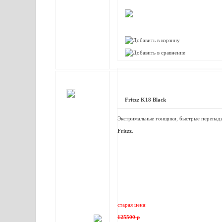
Fritzz K18 Black
Экстримальные гонщики, быстрые перепады
Fritzz
.
старая цена:
125500 р