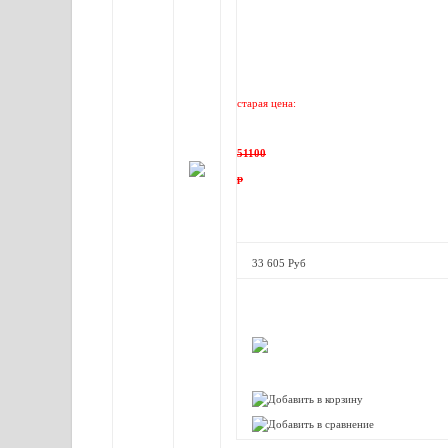
старая цена:
51100
р
33 605 Руб