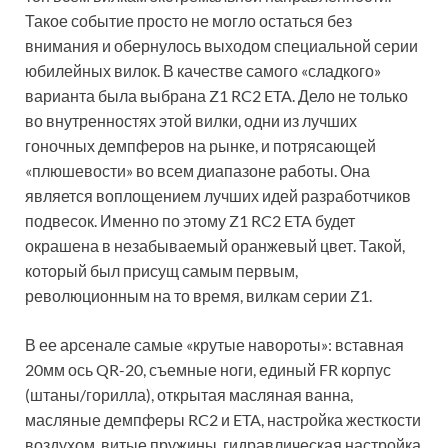
Такое событие просто не могло остаться без
внимания и обернулось выходом специальной серии
юбилейных вилок. В качестве самого «сладкого»
варианта была выбрана Z1 RC2 ETA. Дело не только
во внутренностях этой вилки, одни из лучших
гоночных демпферов на рынке, и потрясающей
«плюшевости» во всем диапазоне работы. Она
является воплощением лучших идей разработчиков
подвесок. Именно по этому Z1 RC2 ETA будет
окрашена в незабываемый оранжевый цвет. Такой,
который был присущ самым первым,
революционным на то время, вилкам серии Z1.
В ее арсенале самые «крутые навороты»: вставная
20мм ось QR-20, съемные ноги, единый FR корпус
(штаны/горилла), открытая масляная ванна,
масляные демпферы RC2 и ETA, настройка жесткости
воздухом, витые пружины, гидравлическая настройка