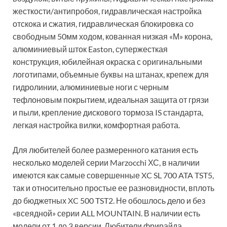
жесткости/антипробоя, гидравлическая настройка
отскока и сжатия, гидравлическая блокировка со
свободным 50мм ходом, кованная низкая «М» корона,
алюминиевый шток Easton, супержесткая
конструкция, юбилейная окраска с оригинальными
логотипами, объемные буквы на штанах, крепеж для
гидролинии, алюминиевые ноги с черным
тефлоновым покрытием, идеальная защита от грязи
и пыли, крепление дискового тормоза IS стандарта,
легкая настройка вилки, комфортная работа.
Для любителей более размеренного катания есть
несколько моделей серии Marzocchi ХС, в наличии
имеются как самые совершенные XC SL 700 ATA TST5,
так и относительно простые ее разновидности, вплоть
до бюджетных XC 500 TST2. Не обошлось дело и без
«всеядной» серии ALL MOUNTAIN. В наличии есть
модели от 1 до 3 версии. Любители фрирайда