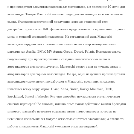
и производством элементов подвесок для мотоциклов, а в последние 10 лет и для
велосипеда. Теперь Marzocchi занимает лидирующие позиции в своем сегменте
рынка, благодаря качественной продукции, хорошо отлаженной сети
дистрибьюторов, около 160 официальных представительств в различных странах
мира, и мощной сервисной поддержке. На сегодняшний день Marzocchi
вплотную сотрудничает с такими известными на весь мир мотоциклетными
марками как Aprilia, BMW, MV Agusta Group, Ducati, Polaris. Благодаря опыту,
полученному при проектировании и создании высококлассных вилок и
амортизаторов для мотоиндустрии, Marzocchi делает одни из лучших вилок и
амортизаторов для горных велосипедов. Не зря, одни из лучших производителей
велосипедов также вплотную работают с Marzocchi, среди них множество
известных всему миру марок: Giant, Kona, Norco, Rocky Mountain, Trek,
Specialized, Sintesi и Wheeler. Кто еще способен похвастаться столь почетным
списком партнеров? Во многом, именно опыт взаимодействия с такими брендами
мирового масштаба позволяет создавать вилки и амортизаторы, которые по
истечению нескольких лет могут с легкостью считаться эталонными, а плавность
работы и надежность Marzocchi уже давно стала легендарной.