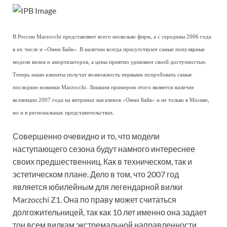
В России Marzocchi представляют всего несколько фирм, а с середины 2006 года
в их числе и «Омни Байк». В наличии всегда присутствуют самые популярные
модели вилок и амортизаторов, а цены приятно удивляют своей доступностью.
Теперь наши клиенты получат возможность первыми попробовать самые
последние новинки Marzocchi. Лишним примером этого является наличие
коллекции 2007 года на витринах магазинов «Омни Байк» и не только в Москве,
но и в региональных представительствах.
Совершенно очевидно и то, что модели
наступающего сезона будут намного интереснее
своих предшественниц. Как в техническом, так и
эстетическом плане. Дело в том, что 2007 год
является юбилейным для легендарной вилки
Marzocchi Z1. Она по праву может считаться
долгожительницей, так как 10 лет именно она задает
тон всем вилкам экстремальной направленности.