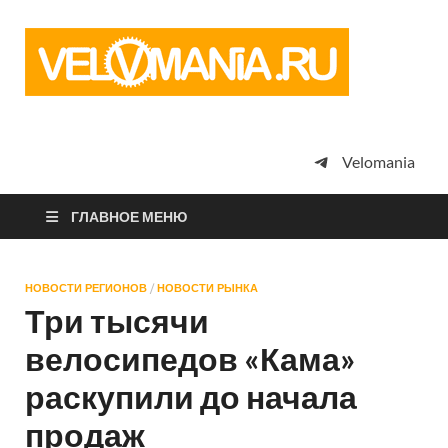
Vel
Сообщество
профессион
велоспорта,
энтузиастов
велотуризма
Velomania
просто
любителей
велосипедов
ГЛАВНОЕ МЕНЮ
НОВОСТИ РЕГИОНОВ
/
НОВОСТИ РЫНКА
Три тысячи
велосипедов «Кама»
раскупили до начала
продаж