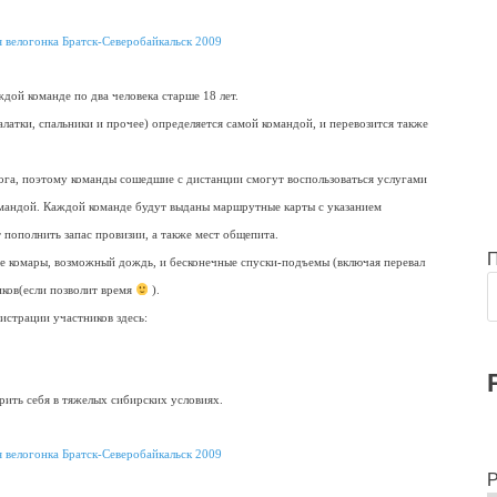
дой команде по два человека старше 18 лет.
латки, спальники и прочее) определяется самой командой, и перевозится также
ога, поэтому команды сошедшие с дистанции смогут воспользоваться услугами
омандой. Каждой команде будут выданы маршрутные карты с указанием
 пополнить запас провизии, а также мест общепита.
е комары, возможный дождь, и бесконечные спуски-подъемы (включая перевал
иков(если позволит время
).
страции участников здесь:
ить себя в тяжелых сибирских условиях.
Р