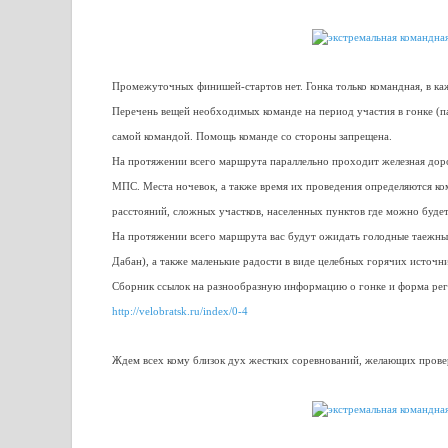
Промежуточных финишей-стартов нет. Гонка только командная, в каж
Перечень вещей необходимых команде на период участия в гонке (па
самой командой. Помощь команде со стороны запрещена.
На протяжении всего маршрута параллельно проходит железная дор
МПС. Места ночевок, а также время их проведения определяются к
расстояний, сложных участков, населенных пунктов где можно будет
На протяжении всего маршрута вас будут ожидать голодные таежны
Дабан), а также маленькие радости в виде целебных горячих источн
Сборник ссылок на разнообразную информацию о гонке и форма реги
http://velobratsk.ru/index/0-4
Ждем всех кому близок дух жестких соревнований, желающих провер