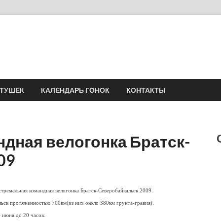
Velomania
Сообщество профессионалов велоспорта, энтузиастов велотуризма
АТУШЕК
КАЛЕНДАРЬ ГОНОК
КОНТАКТЫ
дная велогонка Братск-
09
стремальная командная велогонка Братск-Северобайкальск 2009.
ьск протяженностью 700км(из них около 380км грунта-гравия).
4 июня до 20 часов.