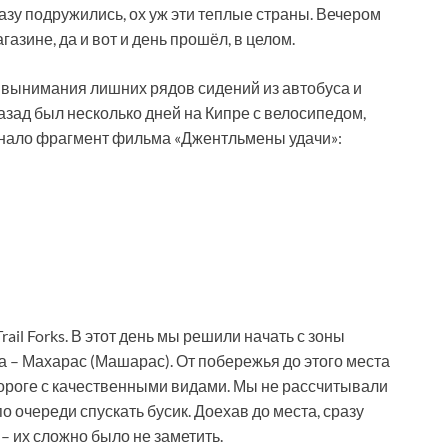
разу подружились, ох уж эти теплые страны. Вечером
газине, да и вот и день прошёл, в целом.
, вынимания лишних рядов сидений из автобуса и
зад был несколько дней на Кипре с велосипедом,
минало фрагмент фильма «Джентльмены удачи»:
ail Forks. В этот день мы решили начать с зоны
а – Махарас (Машарас). От побережья до этого места
 дороге с качественными видами. Мы не рассчитывали
о очереди спускать бусик. Доехав до места, сразу
 – их сложно было не заметить.