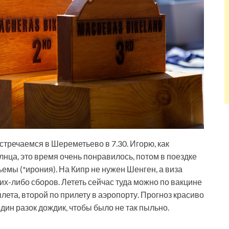
встречаемся в Шереметьево в 7.30. Игорю, как
нца, это время очень понравилось, потом в поездке
ъемы (*ирония). На Кипр не нужен Шенген, а виза
ких-либо сборов. Лететь сейчас туда можно по вакцине
лета, второй по прилету в аэропорту. Прогноз красиво
 один разок дождик, чтобы было не так пыльно.