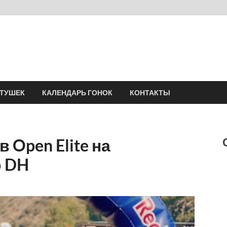
Velomania
Сообщество профессионалов велоспорта, энтузиастов велотуризма
АТУШЕК
КАЛЕНДАРЬ ГОНОК
КОНТАКТЫ
 Open Elite на
о DH