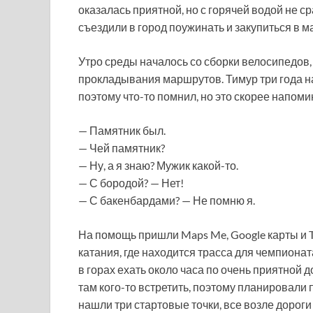
оказалась приятной, но с горячей водой не с
съездили в город поужинать и закупиться в ма
Утро среды началось со сборки велосипедов
прокладывания маршрутов. Тимур три года на
поэтому что-то помнил, но это скорее напо
— Памятник был.
— Чей памятник?
— Ну, а я знаю? Мужик какой-то.
— С бородой? — Нет!
— С бакенбардами? — Не помню я.
На помощь пришли Maps Me, Google карты и Tr
катания, где находится трасса для чемпионат
в горах ехать около часа по очень приятной
там кого-то встретить, поэтому планировали п
нашли три стартовые точки, все возле дороги