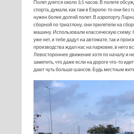
Полет длится около 3,5 часов. В полете обс
спорта, думали, как там в Европе-то они без 
нужен более долгий полет. В аэропорту Ларн
сборной по триатлону, они прилетели на сбор
машину. Использовали классическую схему: б
уже нет, и тебе дадут на автомате, так и пр
производства ждал нас на парковке, в него в
Левостороннее движение хотя по началу и не
заметить, что даже если на дороге что-то ид
дают чуть больше шансов. Будь местным жите