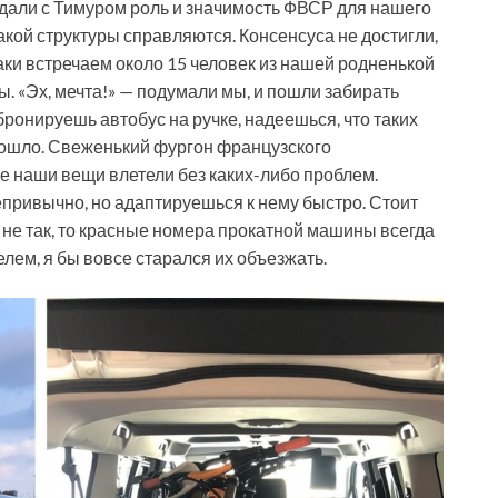
уждали с Тимуром роль и значимость ФВСР для нашего
такой структуры справляются. Консенсуса не достигли,
аки встречаем около 15 человек из нашей родненькой
ы. «Эх, мечта!» — подумали мы, и пошли забирать
ронируешь автобус на ручке, надеешься, что таких
оизошло. Свеженький фургон французского
се наши вещи влетели без каких-либо проблем.
привычно, но адаптируешься к нему быстро. Стоит
ет не так, то красные номера прокатной машины всегда
лем, я бы вовсе старался их объезжать.