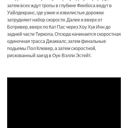
затем всех ждут тропы в глубине Финбоса ведут в
Уайлдекранс, где узкие и извилистые дорожки
затрудняют набор скорости. Далее и вверх от
Ботривер, вверх по Кат Пас через Хоу Хук Инн до
задней части Тиркопа. Отсюда начинается скоростная
одиночная трасса Джаккалс, затем финальные
подьемы Пол Клювер, а затем скоростной,
рискованный заезд в Оук-Вэлли Эстейт.