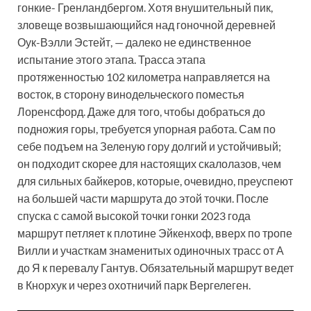
гонкие- Гренландбергом. Хотя внушительный пик,
зловеще возвышающийся над гоночной деревней
Оук-Вэлли Эстейт, — далеко не единственное
испытание этого этапа. Трасса этапа
протяженностью 102 километра направляется на
восток, в сторону винодельческого поместья
Лоренсфорд. Даже для того, чтобы добраться до
подножия горы, требуется упорная работа. Сам по
себе подъем на Зеленую гору долгий и устойчивый;
он подходит скорее для настоящих скалолазов, чем
для сильных байкеров, которые, очевидно, преуспеют
на большей части маршрута до этой точки. После
спуска с самой высокой точки гонки 2023 года
маршрут петляет к плотине Эйкенхоф, вверх по тропе
Вилли и участкам знаменитых одиночных трасс от А
до Я к перевалу Гантув. Обязательный маршрут ведет
в Кнорхук и через охотничий парк Вергелеген.