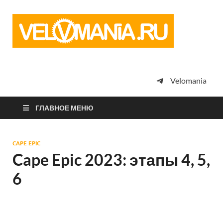
Vel
Сообщество
профессион
велоспорта,
энтузиастов
велотуризма
Velomania
просто
любителей
велосипедов
ГЛАВНОЕ МЕНЮ
CAPE EPIC
Cape Epic 2023: этапы 4, 5,
6