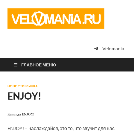
Vel
Сообщество
профессион
велоспорта,
энтузиастов
велотуризма
Velomania
просто
любителей
велосипедов
ГЛАВНОЕ МЕНЮ
НОВОСТИ РЫНКА
ENJOY!
Команда ENJOY!
ENJOY! – наслаждайся, это то, что звучит для нас