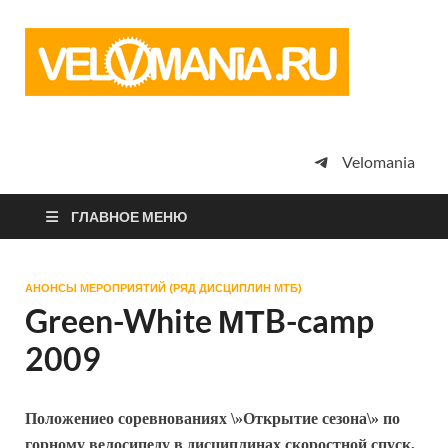
Vel
Сообщество
профессион
велоспорта,
энтузиастов
велотуризма
Velomania
просто
любителей
велосипедов
ГЛАВНОЕ МЕНЮ
АНОНСЫ МЕРОПРИЯТИЙ (РЯД ДИСЦИПЛИН МТБ)
Green-White МТB-camp
2009
Положениео соревнованиях \»Открытие сезона\» по
горному велосипеду в дисциплинах скоростной спуск,