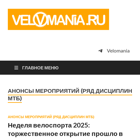
Vel
Сообщество
профессион
велоспорта,
энтузиастов
велотуризма
Velomania
просто
любителей
велосипедов
ГЛАВНОЕ МЕНЮ
АНОНСЫ МЕРОПРИЯТИЙ (РЯД ДИСЦИПЛИН
МТБ)
АНОНСЫ МЕРОПРИЯТИЙ (РЯД ДИСЦИПЛИН МТБ)
Неделя велоспорта 2025:
торжественное открытие прошло в