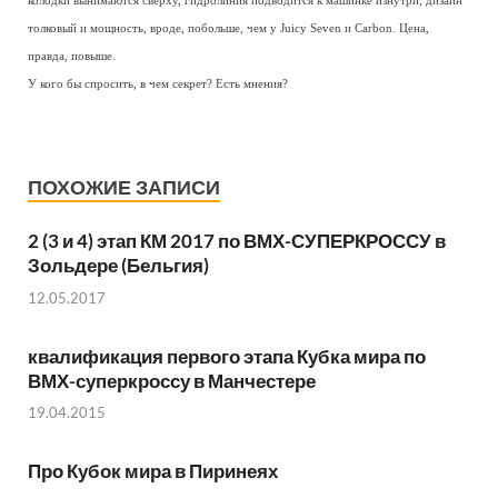
колодки вынимаются сверху, гидролиния подводится к машинке изнутри, дизайн
толковый и мощность, вроде, побольше, чем у Juicy Seven и Carbon. Цена,
правда, повыше.
У кого бы спросить, в чем секрет? Есть мнения?
ПОХОЖИЕ ЗАПИСИ
2 (3 и 4) этап КМ 2017 по ВМХ-СУПЕРКРОССУ в
Зольдере (Бельгия)
12.05.2017
квалификация первого этапа Кубка мира по
ВМХ-суперкроссу в Манчестере
19.04.2015
Про Кубок мира в Пиринеях