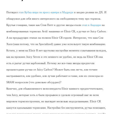
Поглядел
этап Кубка мира по кросс-кантри в Мадриде
и заодно ролики по ДХ. И
обнаружил для себя много интересного на злободневную тему про тормоза.
Крутые гонщики, такие как Стив Питт и другие звезды ехали
этап в Андорре
на
комбинированных тормозах Avid: машинки от Elixir СR, а ручки от Juicy Carbon.
А на предыдущих этапах на полном Elixir СR ездили. Интересно, что наш Сэм
Хилл (наш потому, что на Specialized) давно уже использует такую комбинацию.
Кстати, у меня на Elixir R нет крутилки настройки момента схватывания колодок,
как на прежних Juicy Seven и это немного не удобно, но ведь на Elixir СR она
есть и рычаг ручки карбоновый. Почему же все-таки звезды предпочли
прошлогодние ручки от Juicy Carbon? Может быть они легче, или точнее
настраиваются, или удобнее, или лучше работают в гонке, или их спонсоры из
SRAM попросили (что довольно абсурдно)?
Конечно, для обыкновенного велосипедиста Elixir намного предпочтительнее,
чем Juicy, которые хоть и были прорывом и сделали огромный шаг во всем
мировом тормозостроении, но выглядят несколько недоделанными. Elixir СR
кажутся идеальными тормозами. Настройки без инструментов, ручка помощнее,