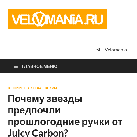
Vel
Сообщество
профессион
велоспорта,
энтузиастов
велотуризма
Velomania
просто
любителей
велосипедов
ГЛАВНОЕ МЕНЮ
В ЭФИРЕ С А.КОВАЛЕВСКИМ
Почему звезды
предпочли
прошлогодние ручки от
Juicy Carbon?