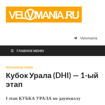
Vel
Сообщество
профессион
велоспорта,
энтузиастов
велотуризма
Velomania
просто
любителей
велосипедов
ГЛАВНОЕ МЕНЮ
РЕЗУЛЬТАТЫ ГОНОК
Кубок Урала (DHI) — 1-ый
этап
I этап КУБКА УРАЛА по даунхиллу