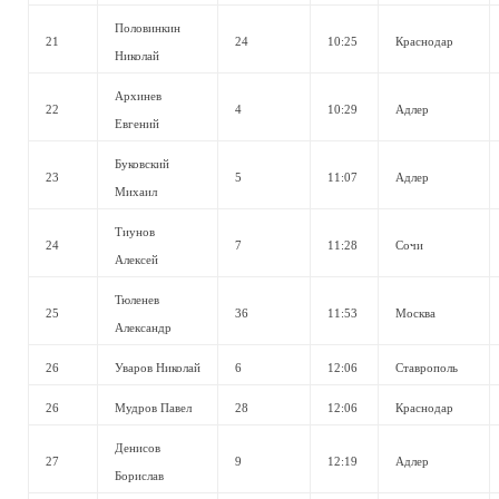
Половинкин
21
24
10:25
Краснодар
Николай
Архинев
22
4
10:29
Адлер
Евгений
Буковский
23
5
11:07
Адлер
Михаил
Тиунов
24
7
11:28
Сочи
Алексей
Тюленев
25
36
11:53
Москва
Александр
26
Уваров Николай
6
12:06
Ставрополь
26
Мудров Павел
28
12:06
Краснодар
Денисов
27
9
12:19
Адлер
Борислав