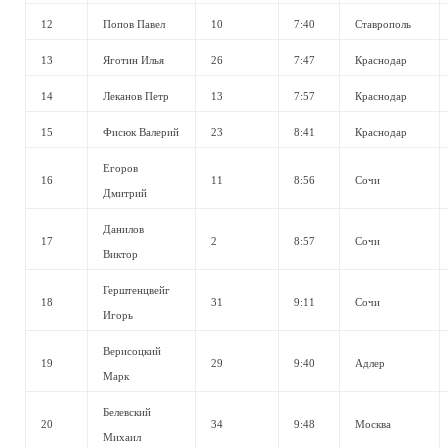
12
Попов Павел
10
7:40
Ставрополь
13
Яготин Илья
26
7:47
Краснодар
14
Леканов Петр
13
7:57
Краснодар
15
Фисюк Валерий
23
8:41
Краснодар
Егоров
16
11
8:56
Сочи
Дмитрий
Данилов
17
2
8:57
Сочи
Виктор
Герштенцвейг
18
31
9:11
Сочи
Игорь
Верисоцкий
19
29
9:40
Адлер
Марк
Белевский
20
34
9:48
Москва
Михаил