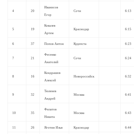
Иванисов
4
20
Сочи
6:13
Егор
Ковалев
5
19
Краснодар
6:15
Артем
6
37
Попов Антон
Кудепста
6:23
Фесенко
7
21
Сочи
6:24
Анатолий
Кондрашов
8
16
Новороссийск
6:32
Алексей
Тюленев
9
32
Москва
6:41
Андрей
Филатов
10
35
Москва
6:43
Никита
11
26
Яготин Илья
Краснодар
6:44