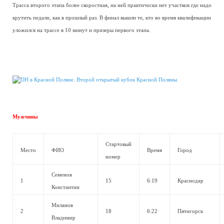
Трасса второго этапа более скоростная, на ней практически нет участков где надо
крутить педали, как в прошлый раз. В финал вышли те, кто во время квалификации
уложился на трассе в 10 минут и призеры первого этапа.
Мужчины
Стартовый
Место
ФИО
Время
Город
номер
Семенов
1
15
6:19
Краснодар
Константин
Миланов
2
18
6:22
Пятигорск
Владимир