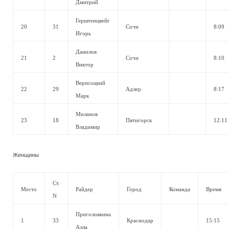
Дмитрий
Герштенцвейг
20
31
Сочи
8:09
Игорь
Данилов
21
2
Сочи
8:10
Виктор
Верисоцкий
22
29
Адлер
8:17
Марк
Миланов
23
18
Пятигорск
12:11
Владимир
Женщины
Ст.
Место
Райдер
Город
Команда
Время
N
Приголовкина
1
33
Краснодар
15:15
Алла