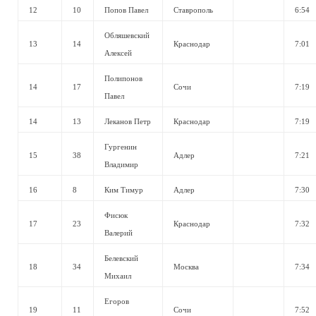
12
10
Попов Павел
Ставрополь
6:54
Обляшевский
13
14
Краснодар
7:01
Алексей
Полипонов
14
17
Сочи
7:19
Павел
14
13
Леканов Петр
Краснодар
7:19
Гургенин
15
38
Адлер
7:21
Владимир
16
8
Ким Тимур
Адлер
7:30
Фисюк
17
23
Краснодар
7:32
Валерий
Белевский
18
34
Москва
7:34
Михаил
Егоров
19
11
Сочи
7:52