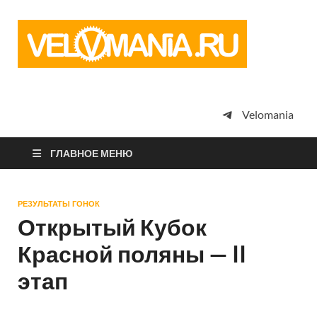
Vel
Сообщество
профессион
велоспорта,
энтузиастов
велотуризма
Velomania
просто
любителей
велосипедов
ГЛАВНОЕ МЕНЮ
РЕЗУЛЬТАТЫ ГОНОК
Открытый Кубок
Красной поляны — II
этап