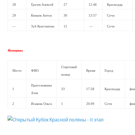
28
Грачев Алексей
27
12:46
Краснодар
29
Кимаев Антон
30
13:57
Сочи
—
Зуб Константин
12
—
Сочи
Женщины
Стартовый
Место
ФИО
Время
Город
номер
Приголовкина
1
33
17:58
Краснодар
фин
Алла
2
Исакова Ольга
1
20:09
Сочи
фин