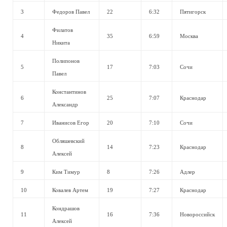
3
Федоров Павел
22
6:32
Пятигорск
Филатов
4
35
6:59
Москва
Никита
Полипонов
5
17
7:03
Сочи
Павел
Константинов
6
25
7:07
Краснодар
Александр
7
Иванисов Егор
20
7:10
Сочи
Обляшевский
8
14
7:23
Краснодар
Алексей
9
Ким Тимур
8
7:26
Адлер
10
Ковалев Артем
19
7:27
Краснодар
Кондрашов
11
16
7:36
Новороссийск
Алексей