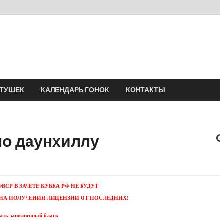
Velomania
Сообщество профессионалов велоспорта, энтузиастов велотуризма
АТУШЕК
КАЛЕНДАРЬ ГОНОК
КОНТАКТЫ
 по даунхиллу
СР В ЗАЧЕТЕ КУБКА РФ НЕ БУДУТ
 НА ПОЛУЧЕНИЯ ЛИЦЕНЗИИ ОТ ПОСЛЕДНИХ!
ать заполненный бланк