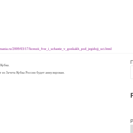
mania.ru/2009/03/17/licenzii_fvsr_i_uchastie_v_gonkakh_pod_jegidojj_uci.html
 Кубка.
т из Зачета Кубка России будет аннулирован.
Р