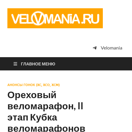
Vel
Сообщество
профессион
велоспорта,
энтузиастов
велотуризма
Velomania
просто
любителей
велосипедов
ГЛАВНОЕ МЕНЮ
АНОНСЫ ГОНОК (XC, XCO, XCM)
Ореховый
веломарафон, II
этап Кубка
веломарафонов